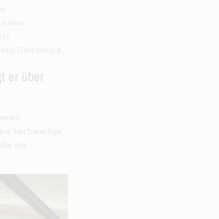
en
o eine
tes
siven Geschmack.
t er über
keinen
eine hochwertige
 die ein