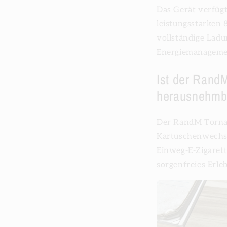
Das Gerät verfügt
leistungsstarken
vollständige Ladun
Energiemanagemen
Ist der Rand
herausnehmb
Der RandM Tornad
Kartuschenwechse
Einweg-E-Zigarette
sorgenfreies Erle