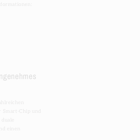
nformationen:
 angenehmes
ahlreichen
er Smart-Chip und
 duale
nd einen