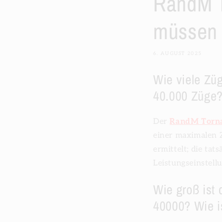
RandM T
müssen
6. AUGUST 2025
Wie viele Züg
40.000 Züge
Der
RandM Torn
einer maximalen 
ermittelt; die ta
Leistungseinstell
Wie groß ist
40000? Wie is