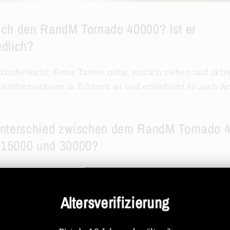
ich den RandM Tornado 40000? Ist er
ndlich?
 kinderleicht: Keine Tasten nötig, einfach ziehen und akti
tusinformationen in Echtzeit an und erleichtert so auch 
Unterschied zwischen dem RandM Tornado 
 15000 und 30000?
pazität: 40.000 Züge, weit mehr als 15.000/30.000, für ei
Altersverifizierung
isplay: Ausgestattet mit einem vollfarbigen Digitaldispla
ung von Akku- und E-Liquid-Stand.