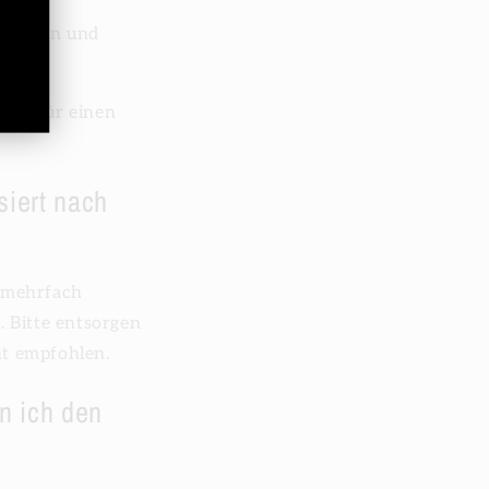
halieren und
tem für einen
iert nach
h mehrfach
 Bitte entsorgen
t empfohlen.
n ich den