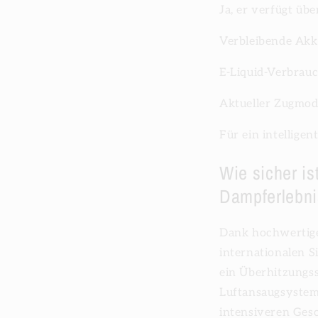
Ja, er verfügt üb
Verbleibende Akk
E-Liquid-Verbrau
Aktueller Zugmod
Für ein intelligen
Wie sicher i
Dampferlebn
Dank hochwertige
internationalen S
ein Überhitzungss
Luftansaugsystem
intensiveren Ges