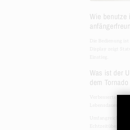
Wie benutze 
anfängerfreu
Die Bedienung ist
Display zeigt Sta
Einstieg.
Was ist der 
dem Tornado
Verbesserte Zugka
Lebensdauer.
Umfangreicheres D
Echtzeitüberwach