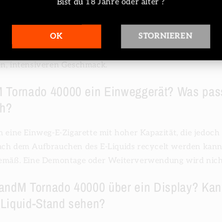
Bist du 18 Jahre oder älter ?
sign und verbesserte Einstellmöglichkeiten: Sanfteres In
Geschmack.
OK
STORNIEREN
aufzeit und Geschmack: Verbessertes MESH-COIL-Heizsys
en, intensiveren Geschmack.
M Tornado 40000 ein Einweggerät? Was pass
h?
m eine Einweg-E-Zigarette mit hoher Kapazität, die jedoc
ach dem Aufbrauchen des E-Liquids recycelt werden kann.
gemäß. Eine Demontage oder Weiterverwendung wird nich
RandM Tornado 40000 über ein Display? Kan
-Liquid-Stand sehen?