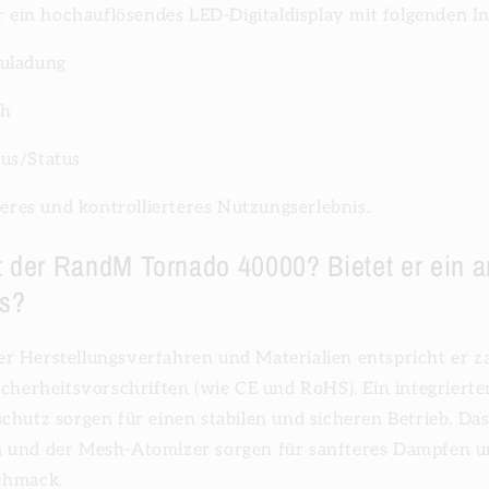
er ein hochauflösendes LED-Digitaldisplay mit folgenden I
uladung
ch
us/Status
teres und kontrollierteres Nutzungserlebnis.
st der RandM Tornado 40000? Bietet er ein
is?
r Herstellungsverfahren und Materialien entspricht er z
icherheitsvorschriften (wie CE und RoHS). Ein integriert
chutz sorgen für einen stabilen und sicheren Betrieb. Das
 und der Mesh-Atomizer sorgen für sanfteres Dampfen u
chmack.