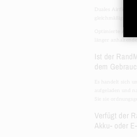
Duales Airflow-De
gleichmäßigerer 
Optimierte Akkul
länger anhaltend
Ist der Rand
dem Gebrauc
Es handelt sich u
aufgeladen und n
Sie sie ordnungs
Verfügt der 
Akku- oder E