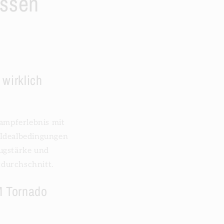
issen
wirklich
ampferlebnis mit
 Idealbedingungen
augstärke und
tdurchschnitt.
M Tornado