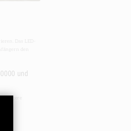
vieren. Das LED-
Anfängern den
40000 und
ne längere
y zur