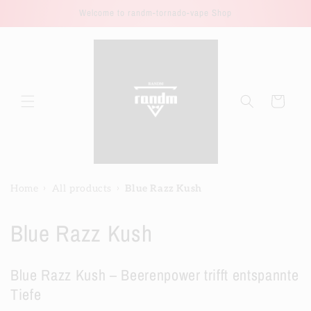
Direkt
Welcome to randm-tornado-vape Shop
zum
Inhalt
Warenkorb
›
›
Home
All products
Blue Razz Kush
K
Blue Razz Kush
a
Blue Razz Kush – Beerenpower trifft entspannte
t
Tiefe