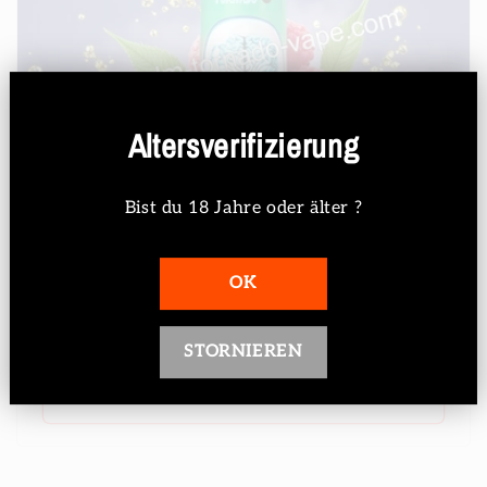
Altersverifizierung
Bist du 18 Jahre oder älter ?
Ausverkauft
OK
9000 Puffs Blue Razz Kush
Normaler
Verkaufspreis
€12,19 EUR
€15,99 EUR
STORNIEREN
Preis
Ausverkauft