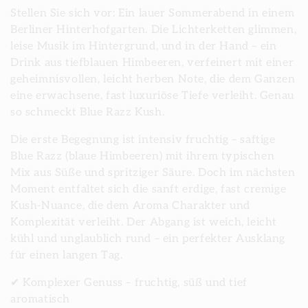
e
Stellen Sie sich vor: Ein lauer Sommerabend in einem
g
Berliner Hinterhofgarten. Die Lichterketten glimmen,
leise Musik im Hintergrund, und in der Hand – ein
o
Drink aus tiefblauen Himbeeren, verfeinert mit einer
geheimnisvollen, leicht herben Note, die dem Ganzen
r
eine erwachsene, fast luxuriöse Tiefe verleiht. Genau
so schmeckt Blue Razz Kush.
i
Die erste Begegnung ist intensiv fruchtig – saftige
e
Blue Razz (blaue Himbeeren) mit ihrem typischen
Mix aus Süße und spritziger Säure. Doch im nächsten
:
Moment entfaltet sich die sanft erdige, fast cremige
Kush-Nuance, die dem Aroma Charakter und
Komplexität verleiht. Der Abgang ist weich, leicht
kühl und unglaublich rund – ein perfekter Ausklang
für einen langen Tag.
✔ Komplexer Genuss – fruchtig, süß und tief
aromatisch