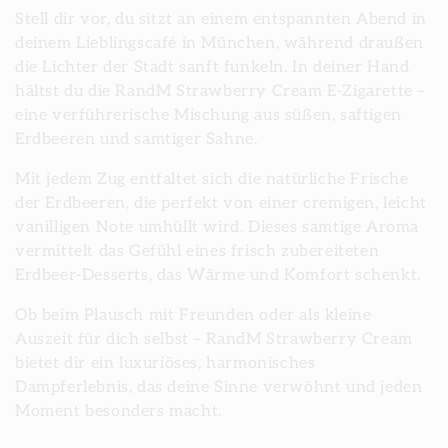
e
Stell dir vor, du sitzt an einem entspannten Abend in
g
deinem Lieblingscafé in München, während draußen
die Lichter der Stadt sanft funkeln. In deiner Hand
o
hältst du die RandM Strawberry Cream E-Zigarette –
eine verführerische Mischung aus süßen, saftigen
r
Erdbeeren und samtiger Sahne.
i
Mit jedem Zug entfaltet sich die natürliche Frische
der Erdbeeren, die perfekt von einer cremigen, leicht
e
vanilligen Note umhüllt wird. Dieses samtige Aroma
vermittelt das Gefühl eines frisch zubereiteten
:
Erdbeer-Desserts, das Wärme und Komfort schenkt.
Ob beim Plausch mit Freunden oder als kleine
Auszeit für dich selbst – RandM Strawberry Cream
bietet dir ein luxuriöses, harmonisches
Dampferlebnis, das deine Sinne verwöhnt und jeden
Moment besonders macht.