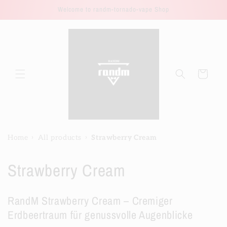
Direkt
Welcome to randm-tornado-vape Shop
zum
Inhalt
Warenkorb
›
›
Home
All products
Strawberry Cream
K
Strawberry Cream
a
RandM Strawberry Cream – Cremiger
t
Erdbeertraum für genussvolle Augenblicke