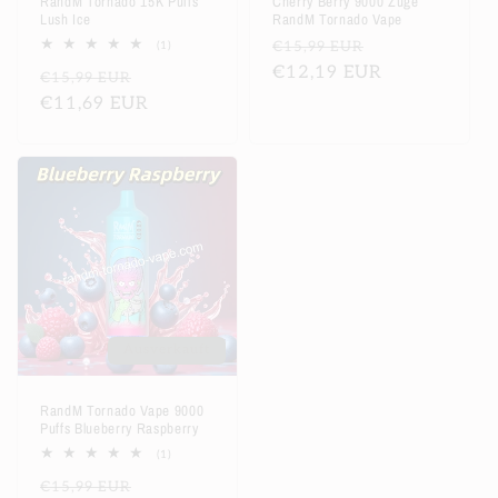
RandM Tornado 15K Puffs
Cherry Berry 9000 Züge
Lush Ice
RandM Tornado Vape
Normaler
Verkaufsprei
1
€15,99 EUR
(1)
Bewertungen
Preis
€12,19 EUR
Normaler
Verkaufspreis
€15,99 EUR
insgesamt
Preis
€11,69 EUR
Ausverkauft
RandM Tornado Vape 9000
Puffs Blueberry Raspberry
1
(1)
Bewertungen
Normaler
Verkaufspreis
€15,99 EUR
insgesamt