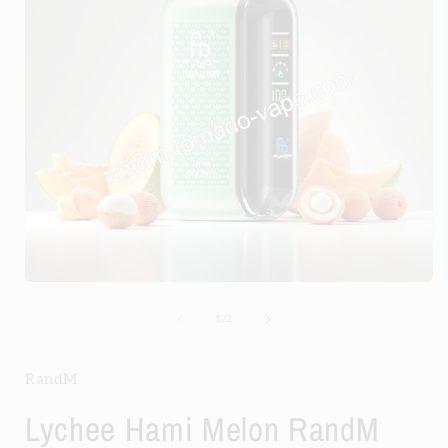
Medien
1
in
i
von
1
/
2
Modal
öffnen
ö
RandM
Lychee Hami Melon RandM