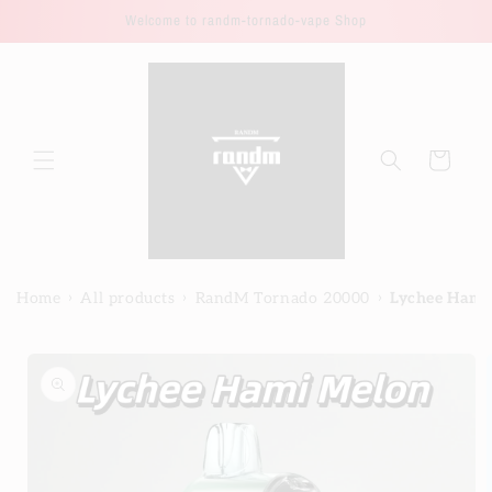
Direkt
Welcome to randm-tornado-vape Shop
zum
Inhalt
Warenkorb
›
›
›
Home
All products
RandM Tornado 20000
Lychee Hami
duktinformationen
ingen