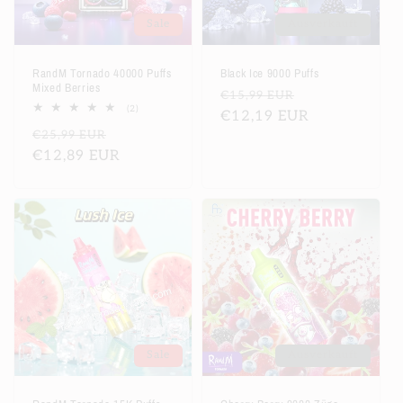
Sale
Ausverkauft
RandM Tornado 40000 Puffs
Black Ice 9000 Puffs
Mixed Berries
Normaler
Verkaufsprei
€15,99 EUR
2
(2)
Preis
€12,19 EUR
Bewertungen
Normaler
Verkaufspreis
€25,99 EUR
insgesamt
Preis
€12,89 EUR
Sale
Ausverkauft