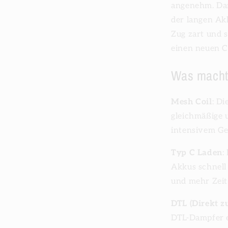
angenehm. Dan
der langen Ak
Zug zart und 
einen neuen 
Was macht
Mesh Coil
: D
gleichmäßige 
intensivem G
Typ C Laden
:
Akkus schnell
und mehr Zeit
DTL (Direkt z
DTL-Dampfer en