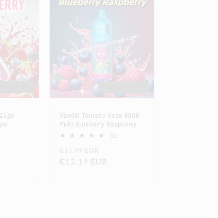
verkauft
Ausverkauft
 Züge
RandM Tornado Vape 9000
ape
Puffs Blueberry Raspberry
rkaufspreis
1
(1)
Bewertungen
Normaler
Verkaufspreis
€15,99 EUR
insgesamt
Preis
€12,19 EUR