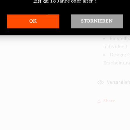
Bist du 18 Jahre oder älter ?
Nikotins
Akku: 8
OK
STORNIEREN
Coil: 0,
optimale D
Einstell
individuell
Design: 
Erscheinung
Versandinf
Share