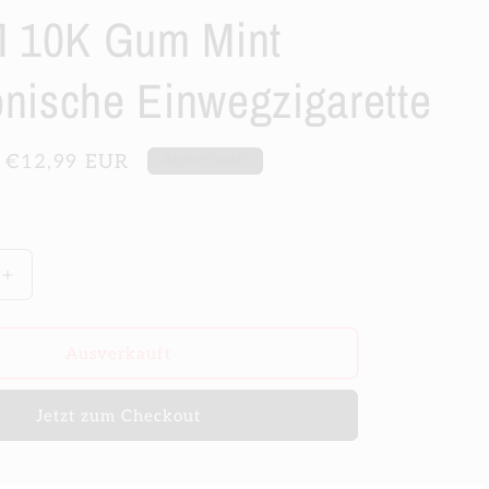
 10K Gum Mint
onische Einwegzigarette
Verkaufspreis
€12,99 EUR
Ausverkauft
Erhöhe
die
Menge
für
Ausverkauft
RandM
10K
Jetzt zum Checkout
Gum
Mint
che
Elektronische