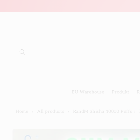
Direkt
zum
Inhalt
EU Warehouse
Produkt
R
Home
›
All products
›
RandM Shisha 10000 Puffs
›
Zu
Produktinformationen