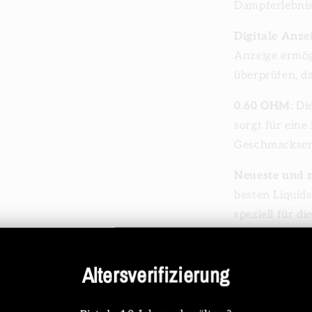
Dampferlebnis
Digitale Anze
Anzeige ermögl
überprüfen, d
0.60 OHM
: D
sorgt für ein
Geschmacksen
Neueste und 
besten Liquid
speziell für 
Hauptmerk
Altersverifizierung
Zuganzah
E-Liquid-