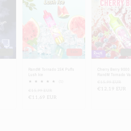
kauft
Sale
Aus
RandM Tornado 15K Puffs
Cherry Berry 9000
Lush Ice
RandM Tornado V
ufspreis
1
Normaler
Ve
(1)
€15,99 EUR
Bewertungen
Preis
€12,19 EUR
Normaler
Verkaufspreis
€15,99 EUR
insgesamt
Preis
€11,69 EUR