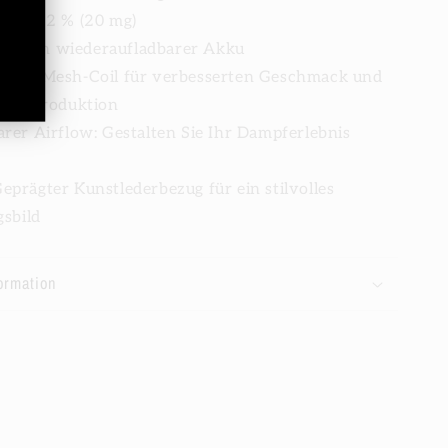
tärke: 2 % (20 mg)
50 mAh wiederaufladbarer Akku
6-Ohm-Mesh-Coil für verbesserten Geschmack und
ampfproduktion
barer Airflow: Gestalten Sie Ihr Dampferlebnis
Geprägter Kunstlederbezug für ein stilvolles
sbild
ormation