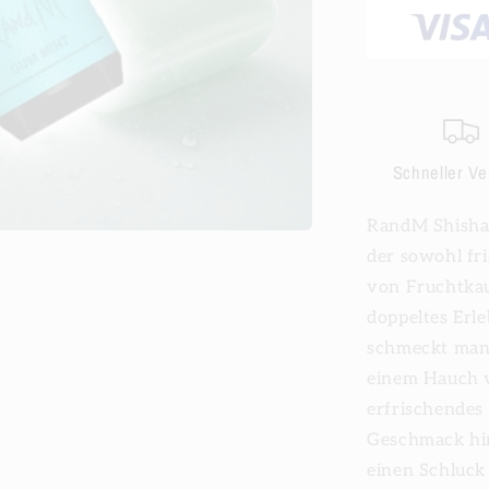
Einwegziga
Schneller V
RandM Shisha 
der sowohl fri
von Fruchtkau
doppeltes Erle
schmeckt man 
einem Hauch v
erfrischendes
Geschmack hin
einen Schluck