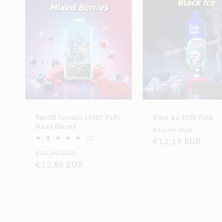
Sale
Ausver
RandM Tornado 40000 Puffs
Black Ice 9000 Puffs
Mixed Berries
Normaler
Verka
€15,99 EUR
2
(2)
Preis
€12,19 EUR
Bewertungen
Normaler
Verkaufspreis
€25,99 EUR
insgesamt
Preis
€12,89 EUR