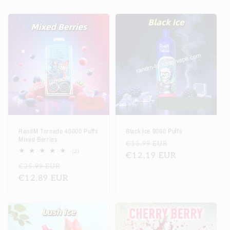
Sale
Ausverkauft
RandM Tornado 40000 Puffs
Black Ice 9000 Puffs
Mixed Berries
Normaler
Verkaufsprei
€15,99 EUR
2
(2)
Preis
€12,19 EUR
Bewertungen
Normaler
Verkaufspreis
€25,99 EUR
insgesamt
Preis
€12,89 EUR