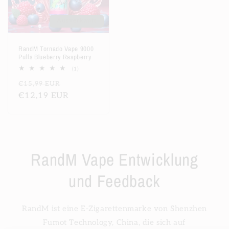
Ausverkauft
RandM Tornado Vape 9000
Puffs Blueberry Raspberry
1
(1)
Bewertungen
Normaler
Verkaufspreis
€15,99 EUR
insgesamt
Preis
€12,19 EUR
RandM Vape Entwicklung
und Feedback
RandM ist eine E-Zigarettenmarke von Shenzhen
Fumot Technology, China, die sich auf