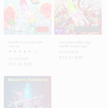
Sale
Ausverkauft
RandM Tornado 15K Puffs
Cherry Berry 9000 Züge
Lush Ice
RandM Tornado Vape
Normaler
Verkaufsprei
1
€15,99 EUR
(1)
Bewertungen
Preis
€12,19 EUR
Normaler
Verkaufspreis
€15,99 EUR
insgesamt
Preis
€11,69 EUR