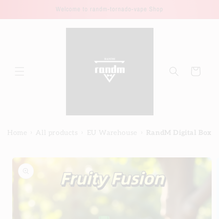
Direkt
Welcome to randm-tornado-vape Shop
zum
Inhalt
Warenkorb
›
›
›
Home
All products
EU Warehouse
RandM Digital Box 1
duktinformationen
ingen