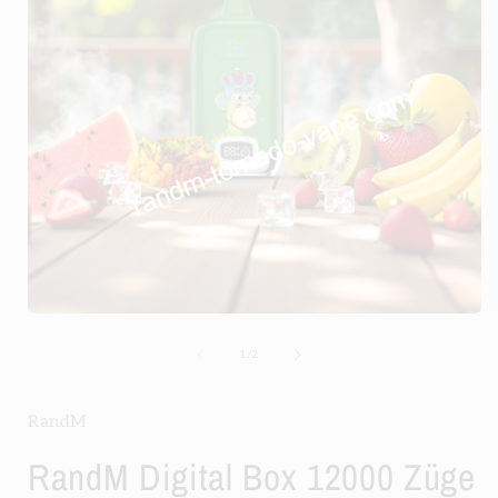
Medien
1
in
i
von
1
/
2
Modal
öffnen
ö
RandM
RandM Digital Box 12000 Züge