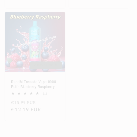
Ausverkauft
RandM Tornado Vape 9000
Puffs Blueberry Raspberry
1
(1)
Bewertungen
Normaler
Verkaufspreis
€15,99 EUR
insgesamt
Preis
€12,19 EUR