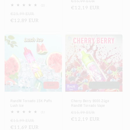
Normaler
Verkaufsprei
€15,99 EUR
2
(2)
Preis
€12,19 EUR
Bewertungen
Normaler
Verkaufspreis
€25,99 EUR
insgesamt
Preis
€12,89 EUR
Sale
Ausverkauft
RandM Tornado 15K Puffs
Cherry Berry 9000 Züge
Lush Ice
RandM Tornado Vape
Normaler
Verkaufsprei
1
€15,99 EUR
(1)
Bewertungen
Preis
€12,19 EUR
Normaler
Verkaufspreis
€15,99 EUR
insgesamt
Preis
€11,69 EUR