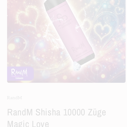
Medien
1
in
Modal
RandM
öffnen
RandM Shisha 10000 Züge
Magic Love