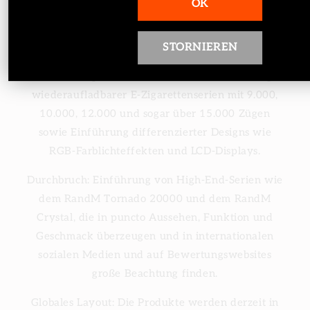
OK
der RandM Tornado 7000, die sich durch ihr
schlichtes Design und ihr gutes Preis-Leistungs-
Verhältnis am Markt einen Namen machte.
STORNIEREN
Mittelfristige Iteration: Sukzessive Einführung
wiederaufladbarer E-Zigarettenserien mit 9.000,
10.000, 12.000 und sogar über 15.000 Zügen
sowie Einführung differenzierter Designs wie
RGB-Farblichteffekten und LCD-Displays.
Durchbruch: Einführung von High-End-Serien wie
dem RandM Tornado 20000 und dem RandM
Crystal, die in puncto Aussehen, Funktion und
Geschmack überzeugen und in internationalen
sozialen Medien und auf Bewertungswebsites
große Beachtung finden.
Globales Layout: Die Produkte werden derzeit in