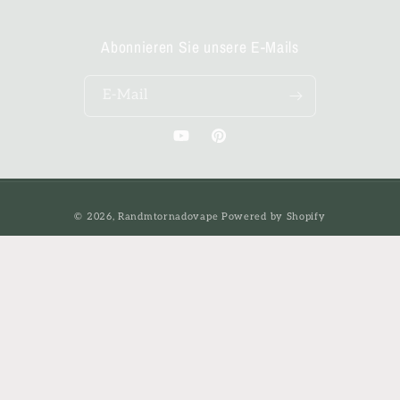
Abonnieren Sie unsere E-Mails
E-Mail
YouTube
Pinterest
Zahlungsmethoden
© 2026,
Randmtornadovape
Powered by Shopify