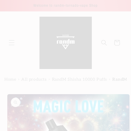
Direkt
Welcome to randm-tornado-vape Shop
zum
Inhalt
Warenkorb
›
›
›
Home
All products
RandM Shisha 10000 Puffs
RandM Sh
duktinformationen
ingen