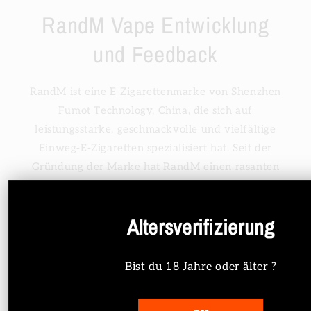
RandM Vape Entwicklung
und Feedback
RandM ist eine E-Zigarettenmarke von Shenzhen
Fumot Technology, China, die sich auf
leistungsstarke, geschmackvolle und vielfältige
Einweg-E-Zigaretten spezialisiert hat. Seit der
Gründung der Marke hat RandM einen rasanten
Aufstieg in Europa, dem Nahen Osten und
Nordamerika erlebt und sich zu einem der Pioniere
Altersverifizierung
im Bereich wiederaufladbarer Einweg-E-Zigaretten
entwickelt.
Bist du 18 Jahre oder älter ?
Entwicklungsmeilensteine:
Anfangsphase: Einführung von Basismodellen wie