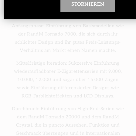
STORNIEREN
Entwicklungsmeilensteine:
Anfangsphase: Einführung von Basismodellen wie
der RandM Tornado 7000, die sich durch ihr
schlichtes Design und ihr gutes Preis-Leistungs-
Verhältnis am Markt einen Namen machte.
Mittelfristige Iteration: Sukzessive Einführung
wiederaufladbarer E-Zigarettenserien mit 9.000,
10.000, 12.000 und sogar über 15.000 Zügen
sowie Einführung differenzierter Designs wie
RGB-Farblichteffekten und LCD-Displays.
Durchbruch: Einführung von High-End-Serien wie
dem RandM Tornado 20000 und dem RandM
Crystal, die in puncto Aussehen, Funktion und
Geschmack überzeugen und in internationalen