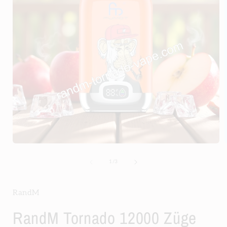
Medien
1
in
i
von
1
/
3
Modal
öffnen
ö
RandM
RandM Tornado 12000 Züge