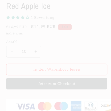
Red Apple Ice
1 Bewertung
Normaler
Verkaufspreis
€11,99 EUR
€16,99 EUR
Sale
Preis
Inkl. Steuern.
Anzahl
Verringere
Erhöhe
die
die
Menge
Menge
für
für
In den Warenkorb legen
RandM
RandM
Tornado
Tornado
Jetzt zum Checkout
12000
12000
Züge
Züge
Red
Red
Apple
Apple
Ice
Ice