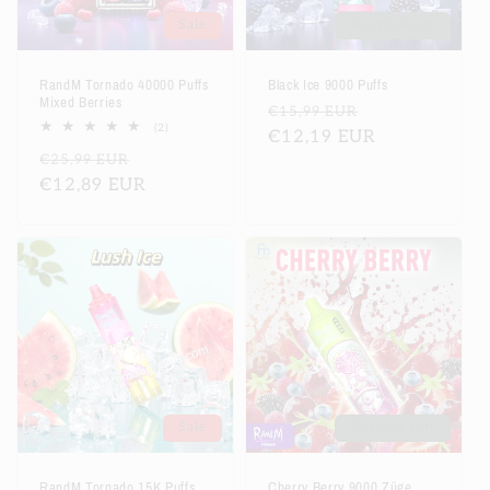
Sale
Ausverkauft
RandM Tornado 40000 Puffs
Black Ice 9000 Puffs
Mixed Berries
Normaler
Verkaufsprei
€15,99 EUR
2
(2)
Preis
€12,19 EUR
Bewertungen
Normaler
Verkaufspreis
€25,99 EUR
insgesamt
Preis
€12,89 EUR
Sale
Ausverkauft
RandM Tornado 15K Puffs
Cherry Berry 9000 Züge