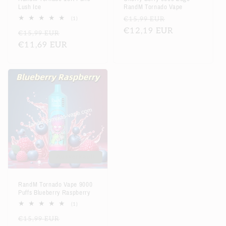
Lush Ice
RandM Tornado Vape
Normaler
Verkaufsprei
1
€15,99 EUR
(1)
Bewertungen
Preis
€12,19 EUR
Normaler
Verkaufspreis
€15,99 EUR
insgesamt
Preis
€11,69 EUR
Ausverkauft
RandM Tornado Vape 9000
Puffs Blueberry Raspberry
1
(1)
Bewertungen
Normaler
Verkaufspreis
€15,99 EUR
insgesamt