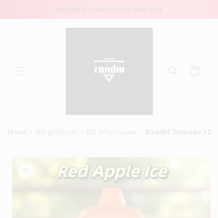
Direkt
Welcome to randm-tornado-vape Shop
zum
Inhalt
Warenkorb
›
›
›
Home
All products
EU Warehouse
RandM Tornado 1200
duktinformationen
ingen