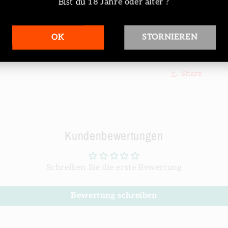
Bist du 18 Jahre oder älter ?
30 Geschmacks
OK
STORNIEREN
Versandinf
Share
Kundenbewertungen
Schreiben Sie die erste Bewertung
Bewertung schreiben