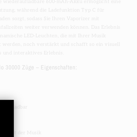
e wiederaufladbare 600-mAh-Akku ermöglicht eine
Nutzung, während die Ladefunktion Typ C für
aden sorgt, sodass Sie Ihren Vaporizer mit
fallzeiten weiter verwenden können. Das Erlebnis
namische LED-Leuchten, die mit Ihrer Musik
 werden, noch verstärkt und schafft so ein visuell
 und interaktives Erlebnis.
o 30000 Züge – Eigenschaften:
eraufladbar
il
eln mit der Musik