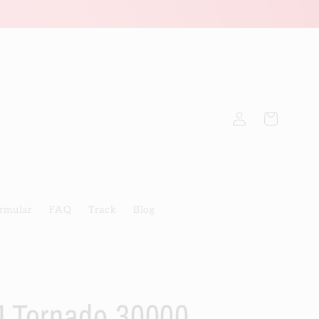
Einloggen
Warenkorb
rmular
FAQ
Track
Blog
 Tornado 30000