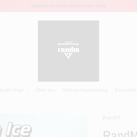
Welcome to randm-tornado-vape Shop
andM Vape
Über uns
Gebrauchsanweisung
Kontaktfo
RandM
RandM