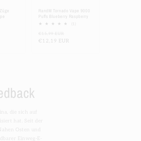
 Züge
RandM Tornado Vape 9000
ape
Puffs Blueberry Raspberry
rkaufspreis
1
(1)
Bewertungen
Normaler
Verkaufspreis
€15,99 EUR
insgesamt
Preis
€12,19 EUR
edback
a, die sich auf
siert hat. Seit der
 Nahen Osten und
adbarer Einweg-E-