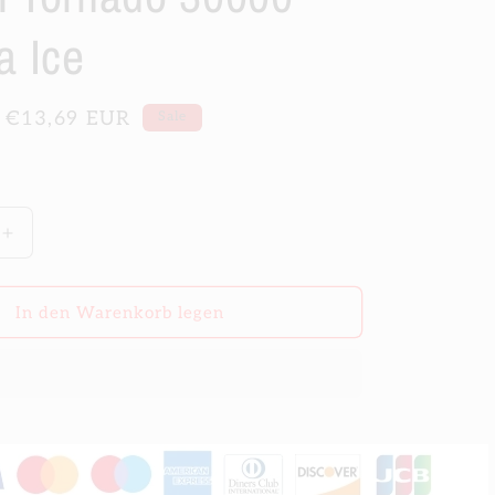
a Ice
Verkaufspreis
€13,69 EUR
Sale
Erhöhe
die
Menge
für
In den Warenkorb legen
RandM
Tornado
30000
Banana
Ice