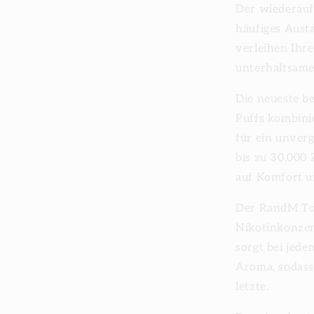
Der wiederauf
häufiges Aust
verleihen Ihr
unterhaltsame
Die neueste b
Puffs kombini
für ein unverg
bis zu 30.000 
auf Komfort un
Der RandM Tor
Nikotinkonzen
sorgt bei jed
Aroma, sodass 
letzte.