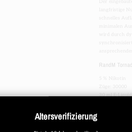
Der eingebaut
langfristige 
schnelles Aufl
minimalen Aus
wird durch dy
synchronisiert
ansprechendes
RandM Tornad
5 % Nikotin
Züge: 30000
30 ml E-Liquid
600 mAh wied
1,0 Ω Mesh Co
Altersverifizierung
Typ C
Lichter wechs