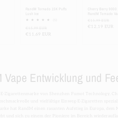
RandM Tornado 15K Puffs
Cherry Berry 9000
Lush Ice
RandM Tornado V
ufspreis
1
Normaler
Ve
(1)
€15,99 EUR
Bewertungen
Preis
€12,19 EUR
Normaler
Verkaufspreis
€15,99 EUR
insgesamt
Preis
€11,69 EUR
 Vape Entwicklung und Fe
 E-Zigarettenmarke von Shenzhen Fumot Technology, Chin
eschmackvolle und vielfältige Einweg-E-Zigaretten speziali
rke hat RandM einen rasanten Aufstieg in Europa, dem
bt und sich zu einem der Pioniere im Bereich wiederaufl