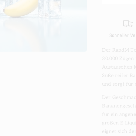
Schneller V
Der RandM Tor
30.000 Zügen 
Austauschen k
Süße reifer B
und sorgt für 
Der Geschmack
Bananengeschm
für ein angen
großen E-Liqu
eignet sich d