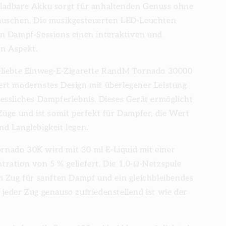
ladbare Akku sorgt für anhaltenden Genuss ohne
auschen. Die musikgesteuerten LED-Leuchten
en Dampf-Sessions einen interaktiven und
n Aspekt.
eliebte Einweg-E-Zigarette RandM Tornado 30000
ert modernstes Design mit überlegener Leistung
essliches Dampferlebnis. Dieses Gerät ermöglicht
Züge und ist somit perfekt für Dampfer, die Wert
d Langlebigkeit legen.
nado 30K wird mit 30 ml E-Liquid mit einer
tration von 5 % geliefert. Die 1,0-Ω-Netzspule
em Zug für sanften Dampf und ein gleichbleibendes
jeder Zug genauso zufriedenstellend ist wie der