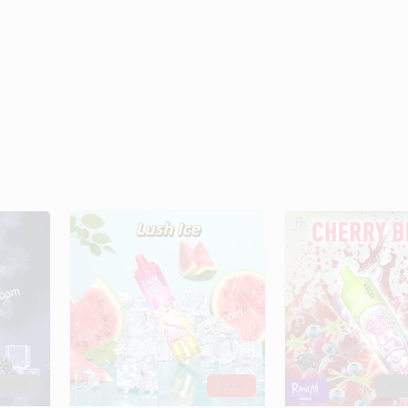
kauft
Sale
Aus