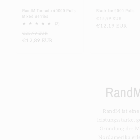
RandM Tornado 40000 Puffs
Black Ice 9000 Puffs
Mixed Berries
Normaler
Verka
€15,99 EUR
2
(2)
Preis
€12,19 EUR
Bewertungen
Normaler
Verkaufspreis
€25,99 EUR
insgesamt
Preis
€12,89 EUR
RandM
RandM ist eine
leistungsstarke, g
Gründung der Ma
Nordamerika erle